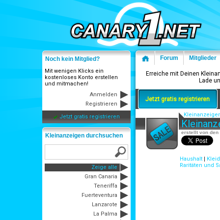
Forum
Mitglieder
Noch kein Mitglied?
Mit wenigen Klicks ein
Erreiche mit Deinen Kleina
kostenloses Konto erstellen
Lade un
und mitmachen!
Anmelden
Jetzt gratis registrieren
Registrieren
Kleinanzeige
Jetzt gratis registrieren
Kleinanz
erstellt von de
Kleinanzeigen durchsuchen
Haushalt
|
Klei
Raritäten und 
Zeige alle
Gran Canaria
Teneriffa
Fuerteventura
Lanzarote
La Palma