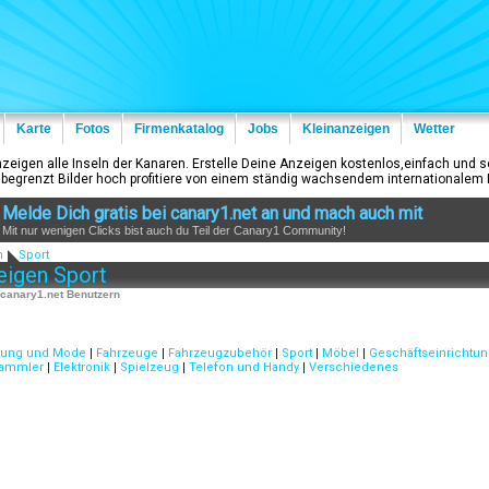
Karte
Fotos
Firmenkatalog
Jobs
Kleinanzeigen
Wetter
nzeigen alle Inseln der Kanaren. Erstelle Deine Anzeigen kostenlos,einfach und 
begrenzt Bilder hoch profitiere von einem ständig wachsendem internationalem 
Melde Dich gratis bei canary1.net an und mach auch mit
Mit nur wenigen Clicks bist auch du Teil der Canary1 Community!
n
Sport
eigen Sport
n canary1.net Benutzern
dung und Mode
|
Fahrzeuge
|
Fahrzeugzubehör
|
Sport
|
Möbel
|
Geschäftseinrichtu
Sammler
|
Elektronik
|
Spielzeug
|
Telefon und Handy
|
Verschiedenes