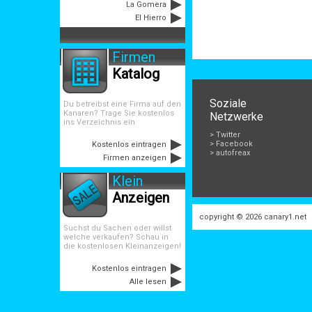
La Gomera
El Hierro
Firmen
Katalog
Soziale
Du betreibst eine Firma auf den
Kanaren? Trage Sie kostenlos
Netzwerke
ins Verzeichnis ein
> Twitter
> Facebook
Kostenlos eintragen
> autofreax
Firmen anzeigen
Klein
Anzeigen
copyright © 2026
canary1.net
Suchst du Sachen oder willst
welche verkaufen? Schau in
die kostenlosen Kleinanzeigen!
Kostenlos eintragen
Alle lesen