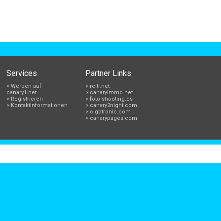
Services
Partner Links
> Werben auf
> reiti.net
canary1.net
> canaryimmo.net
> Registrieren
> foto-shooting.es
> Kontaktinformationen
> canary2night.com
> cigotronic.com
> canarypages.com