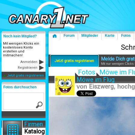
Forum
Mitglieder
Karte
Fotos
Noch kein Mitglied?
Mit wenigen Klicks ein
Sch
kostenloses Konto
erstellen und
mitmachen!
Melde Dich grat
Jetzt gratis registrieren
Anmelden
Mit nur wenigen Clicks
Registrieren
Fotos
Möwe im Fl
Jetzt gratis registrieren
Möwe im Flug
von
Eiszwerg
, hoch
Fotos durchsuchen
Firmen
Katalog