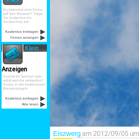
Du betreibst eine Firma
auf den Kanaren? Trage
Sie kostenlos ins
Verzeichnis ein
Kostenlos eintragen
Firmen anzeigen
Klein
Anzeigen
Suchst du Sachen oder
willst welche verkaufen?
Schau in die kostenlosen
Kleinanzeigen!
Kostenlos eintragen
Alle lesen
Eiszwerg
am 2012/09/05 um 