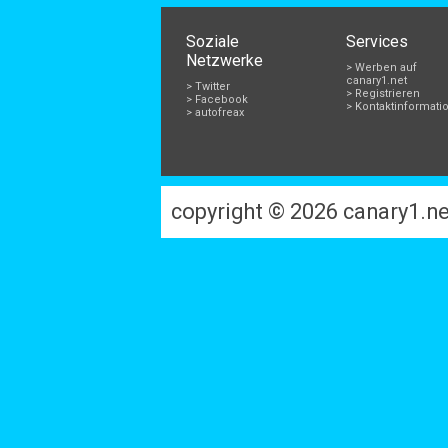
Soziale
Services
Netzwerke
> Werben auf
canary1.net
> Twitter
> Registrieren
> Facebook
> Kontaktinformati
> autofreax
copyright © 2026
canary1.ne